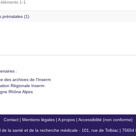
s éléments 1-1
 prénatales (1)
enaires :
ce des archives de l'Inserm
ation Régionale Inserm
gne Rhône Alpes
Contact
|
Mentions légales
|
A propos
|
Accessibilité (non conforme)
al de la santé et de la recherche médicale - 101, rue de Tolbiac | 7565