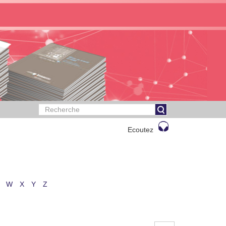
Ecoutez
W
X
Y
Z