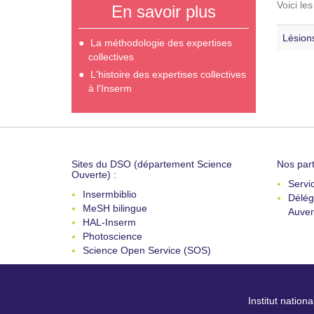
Voici le
En savoir plus
Lésions
La méthodologie des expertises
collectives
L'histoire des expertises collectives
à l'Inserm
Sites du DSO (département Science
Nos part
Ouverte) :
Servi
Insermbiblio
Délég
MeSH bilingue
Auver
HAL-Inserm
Photoscience
Science Open Service (SOS)
Institut nation