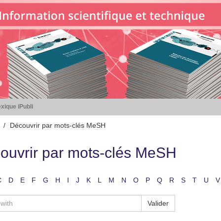
xique iPubli
Découvrir par mots-clés MeSH
ouvrir par mots-clés MeSH
C
D
E
F
G
H
I
J
K
L
M
N
O
P
Q
R
S
T
U
V
Valider