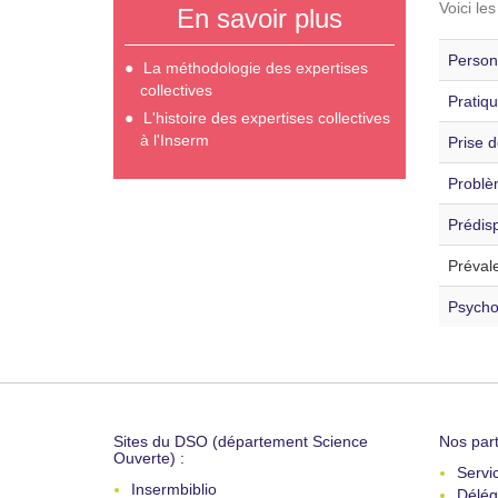
Voici le
En savoir plus
Personn
La méthodologie des expertises
collectives
Pratiqu
L'histoire des expertises collectives
à l'Inserm
Prise d
Problè
Prédisp
Préval
Psycho
Sites du DSO (département Science
Nos part
Ouverte) :
Servi
Insermbiblio
Délég