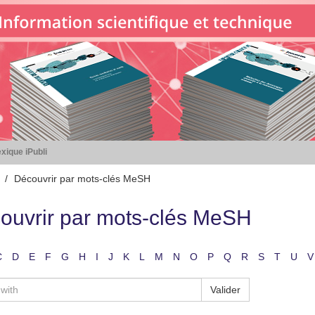
xique iPubli
Découvrir par mots-clés MeSH
ouvrir par mots-clés MeSH
C
D
E
F
G
H
I
J
K
L
M
N
O
P
Q
R
S
T
U
V
Valider