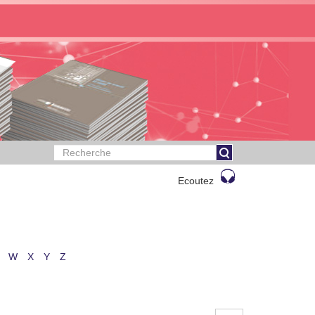
Ecoutez
W
X
Y
Z