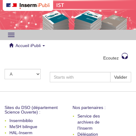
Toggle
navigation
Accueil iPubli
Ecoutez
Valider
Sites du DSO (département
Nos partenaires :
Science Ouverte) :
Service des
Insermbiblio
archives de
MeSH bilingue
l'Inserm
HAL-Inserm
Délégation