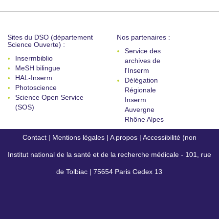
Sites du DSO (département
Nos partenaires :
Science Ouverte) :
Service des
Insermbiblio
archives de
MeSH bilingue
l'Inserm
HAL-Inserm
Délégation
Photoscience
Régionale
Science Open Service
Inserm
(SOS)
Auvergne
Rhône Alpes
Contact
|
Mentions légales
|
A propos
|
Accessibilité (non
Institut national de la santé et de la recherche médicale - 101, rue
conforme)
de Tolbiac | 75654 Paris Cedex 13