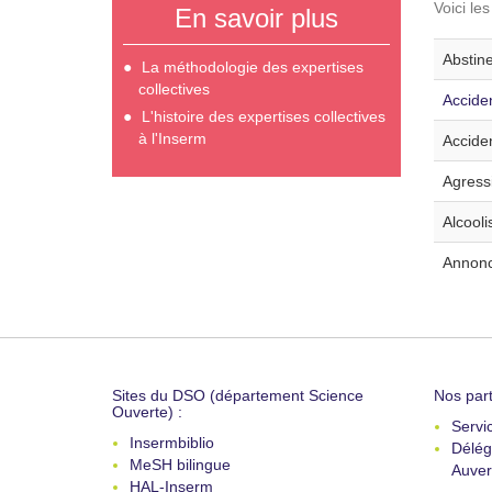
Voici le
En savoir plus
Abstine
La méthodologie des expertises
collectives
Acciden
L'histoire des expertises collectives
à l'Inserm
Acciden
Agressi
Alcooli
Annonce
Sites du DSO (département Science
Nos part
Ouverte) :
Servi
Insermbiblio
Délég
MeSH bilingue
Auver
HAL-Inserm