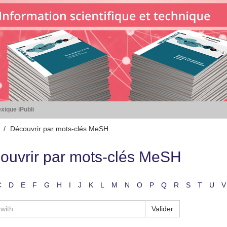
xique iPubli
Découvrir par mots-clés MeSH
ouvrir par mots-clés MeSH
C
D
E
F
G
H
I
J
K
L
M
N
O
P
Q
R
S
T
U
V
Valider