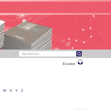
Ecoutez
W
X
Y
Z