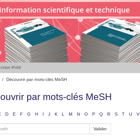
xique iPubli
Découvrir par mots-clés MeSH
ouvrir par mots-clés MeSH
C
D
E
F
G
H
I
J
K
L
M
N
O
P
Q
R
S
T
U
V
Valider