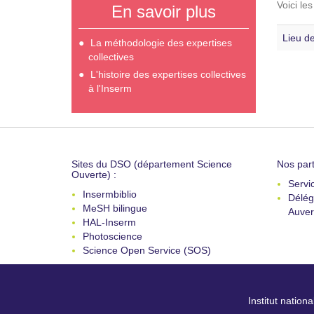
Voici le
En savoir plus
Lieu de
La méthodologie des expertises
collectives
L'histoire des expertises collectives
à l'Inserm
Sites du DSO (département Science
Nos part
Ouverte) :
Servi
Insermbiblio
Délég
MeSH bilingue
Auver
HAL-Inserm
Photoscience
Science Open Service (SOS)
Institut nation