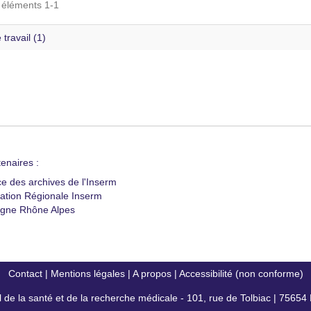
s éléments 1-1
 travail (1)
enaires :
ce des archives de l'Inserm
ation Régionale Inserm
gne Rhône Alpes
Contact
|
Mentions légales
|
A propos
|
Accessibilité (non conforme)
al de la santé et de la recherche médicale - 101, rue de Tolbiac | 7565