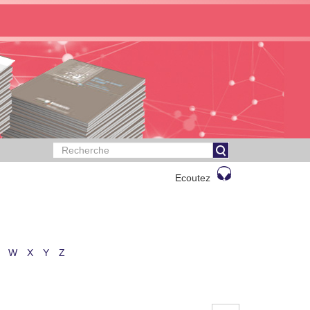
Ecoutez
W
X
Y
Z