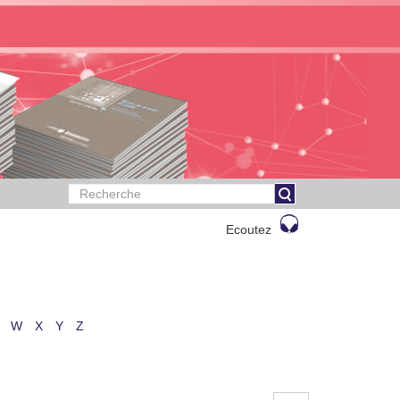
Ecoutez
W
X
Y
Z