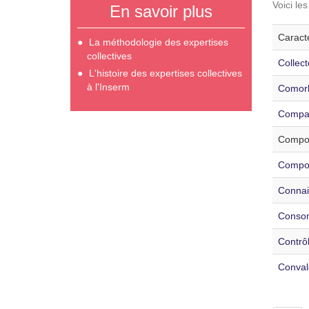
Voici le
En savoir plus
Caracté
La méthodologie des expertises
collectives
Collec
L'histoire des expertises collectives
à l'Inserm
Comorb
Compara
Compor
Compor
Connais
Consom
Contrôl
Conval