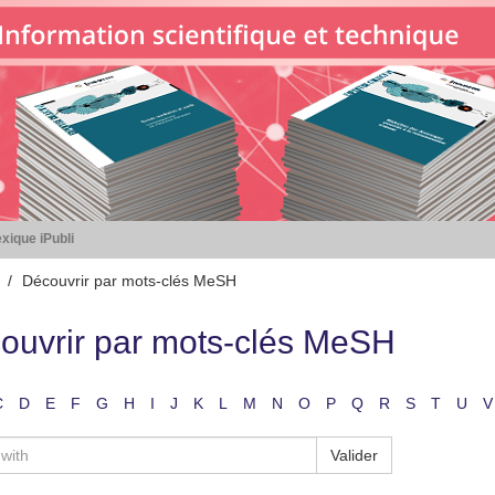
xique iPubli
Découvrir par mots-clés MeSH
ouvrir par mots-clés MeSH
C
D
E
F
G
H
I
J
K
L
M
N
O
P
Q
R
S
T
U
V
Valider