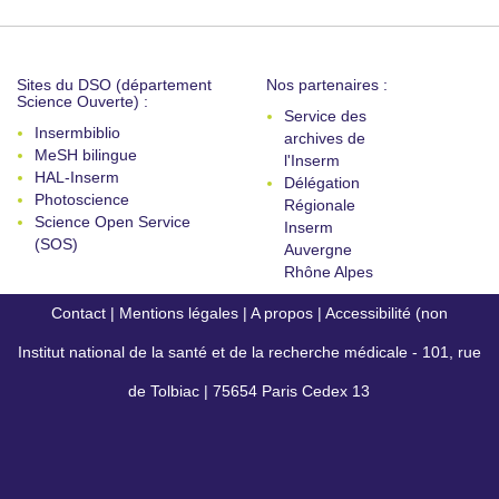
Sites du DSO (département
Nos partenaires :
Science Ouverte) :
Service des
Insermbiblio
archives de
MeSH bilingue
l'Inserm
HAL-Inserm
Délégation
Photoscience
Régionale
Science Open Service
Inserm
(SOS)
Auvergne
Rhône Alpes
Contact
|
Mentions légales
|
A propos
|
Accessibilité (non
Institut national de la santé et de la recherche médicale - 101, rue
conforme)
de Tolbiac | 75654 Paris Cedex 13