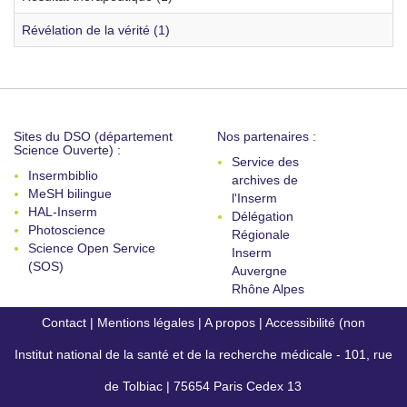
Révélation de la vérité (1)
Sites du DSO (département
Nos partenaires :
Science Ouverte) :
Service des
Insermbiblio
archives de
MeSH bilingue
l'Inserm
HAL-Inserm
Délégation
Photoscience
Régionale
Science Open Service
Inserm
(SOS)
Auvergne
Rhône Alpes
Contact
|
Mentions légales
|
A propos
|
Accessibilité (non
Institut national de la santé et de la recherche médicale - 101, rue
conforme)
de Tolbiac | 75654 Paris Cedex 13