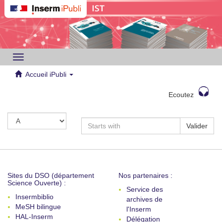
Toggle
navigation
Accueil iPubli
Ecoutez
Valider
Sites du DSO (département
Nos partenaires :
Science Ouverte) :
Service des
Insermbiblio
archives de
MeSH bilingue
l'Inserm
HAL-Inserm
Délégation