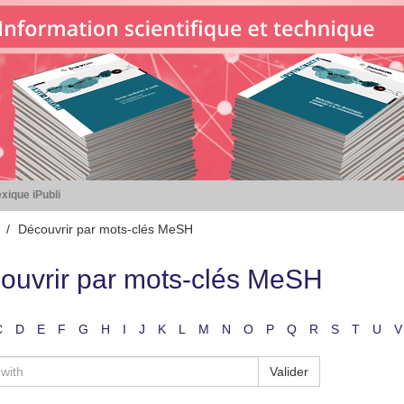
xique iPubli
Découvrir par mots-clés MeSH
ouvrir par mots-clés MeSH
C
D
E
F
G
H
I
J
K
L
M
N
O
P
Q
R
S
T
U
V
Valider