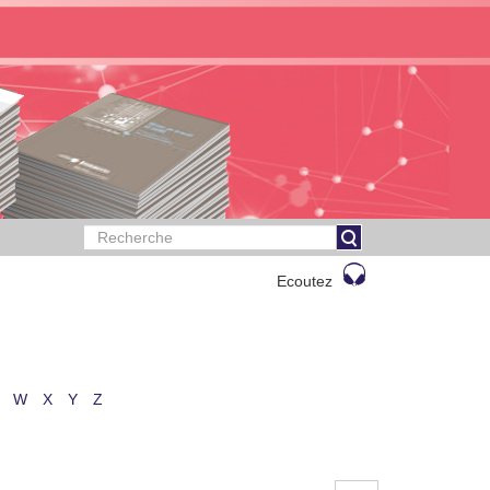
Ecoutez
W
X
Y
Z