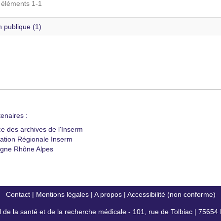
s éléments 1-1
 publique (1)
enaires :
ce des archives de l'Inserm
ation Régionale Inserm
gne Rhône Alpes
Contact
|
Mentions légales
|
A propos
|
Accessibilité (non conforme)
al de la santé et de la recherche médicale - 101, rue de Tolbiac | 7565