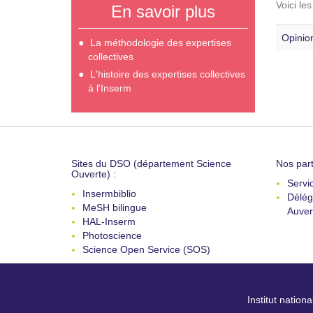
Voici le
En savoir plus
Opinion
La méthodologie des expertises
collectives
L'histoire des expertises collectives
à l'Inserm
Sites du DSO (département Science
Nos part
Ouverte) :
Servi
Insermbiblio
Délég
MeSH bilingue
Auver
HAL-Inserm
Photoscience
Science Open Service (SOS)
Institut nation