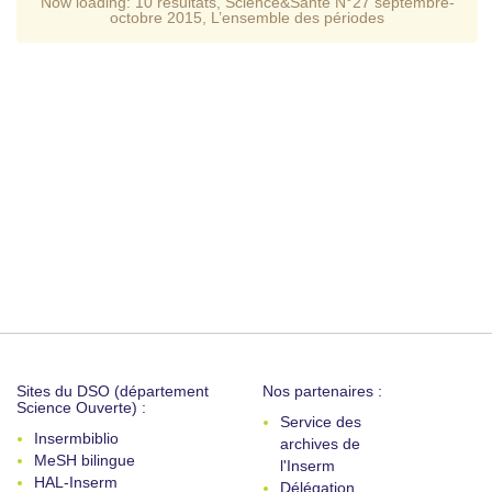
Now loading:
10 resultats
,
Science&Santé N°27 septembre-
octobre 2015
,
L’ensemble des périodes
Sites du DSO (département
Nos partenaires :
Science Ouverte) :
Service des
Insermbiblio
archives de
MeSH bilingue
l'Inserm
HAL-Inserm
Délégation