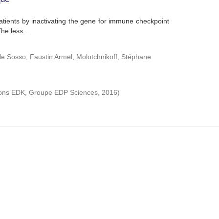
patients by inactivating the gene for immune checkpoint
e less ...
le Sosso, Faustin Armel
;
Molotchnikoff, Stéphane
ions EDK, Groupe EDP Sciences
,
2016
)