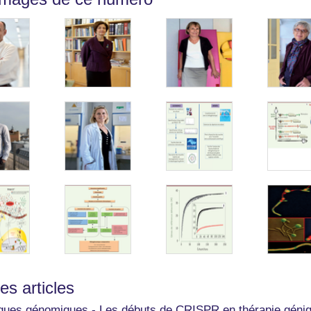
les articles
ques génomiques - Les débuts de CRISPR en thérapie géni