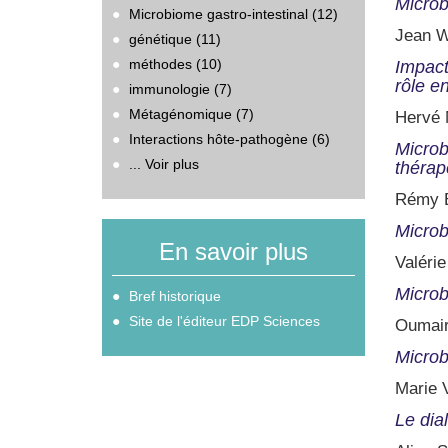
Microb
Microbiome gastro-intestinal (12)
Jean W
génétique (11)
méthodes (10)
Impact
rôle e
immunologie (7)
Métagénomique (7)
Hervé M
Interactions hôte-pathogène (6)
Microb
... Voir plus
thérap
Rémy B
Microb
En savoir plus
Valéri
Microb
Bref historique
Site de l'éditeur EDP Sciences
Oumair
Microb
Marie V
Le dia