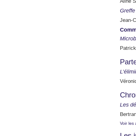
Aline S
Greffe
Jean-Ch
Comm
Microb
Patrick
Parte
L’élim
Véroniq
Chro
Les dé
Bertra
Voir les 
Les 