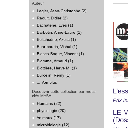
Auteur
Lagier, Jean-Christophe (2)
Raoult, Didier (2)
Bachatene, Lyes (1)
Barbotin, Anne-Laure (1)
Bellahcène, Akeila (1)
Bharmauria, Vishal (1)
Blasco-Baque, Vincent (1)
Blomme, Arnaud (1)
Blottière, Hervé M. (1)
Burcelin, Rémy (1)
... Voir plus
L’ess
Découvrir cette collection par mots-
clés MeSH
Prix I
Humains (22)
physiologie (20)
LE M
Animaux (17)
(Dos
microbiologie (12)