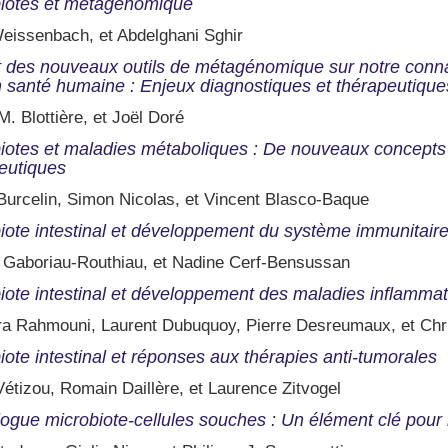
iotes et métagénomique
eissenbach, et Abdelghani Sghir
 des nouveaux outils de métagénomique sur notre connai
n santé humaine : Enjeux diagnostiques et thérapeutique
. Blottière, et Joël Doré
iotes et maladies métaboliques : De nouveaux concepts 
eutiques
urcelin, Simon Nicolas, et Vincent Blasco-Baque
iote intestinal et développement du système immunitair
e Gaboriau-Routhiau, et Nadine Cerf-Bensussan
iote intestinal et développement des maladies inflammato
a Rahmouni, Laurent Dubuquoy, Pierre Desreumaux, et Chri
iote intestinal et réponses aux thérapies anti-tumorales
étizou, Romain Daillère, et Laurence Zitvogel
logue microbiote-cellules souches : Un élément clé pour l