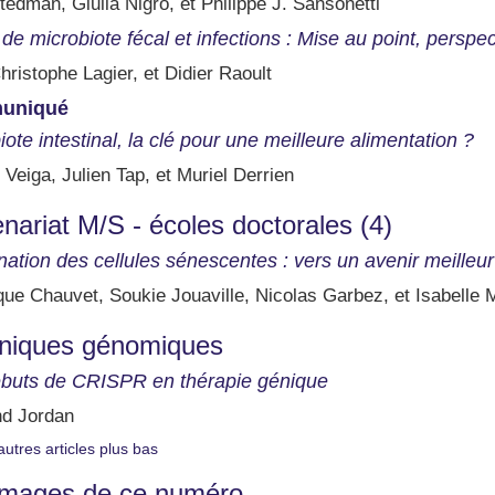
tedman, Giulia Nigro, et Philippe J. Sansonetti
 de microbiote fécal et infections : Mise au point, perspec
ristophe Lagier, et Didier Raoult
uniqué
iote intestinal, la clé pour une meilleure alimentation ?
 Veiga, Julien Tap, et Muriel Derrien
nariat M/S - écoles doctorales (4)
ination des cellules sénescentes : vers un avenir meilleur
ue Chauvet, Soukie Jouaville, Nicolas Garbez, et Isabelle 
niques génomiques
buts de CRISPR en thérapie génique
nd Jordan
autres articles plus bas
images de ce numéro