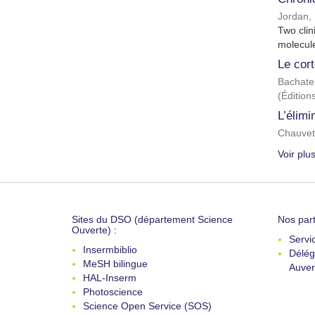
Jordan, 
Two clin
molecule
Le cort
Bachate
(
Éditio
L’élimi
Chauvet
Voir plu
Sites du DSO (département Science
Nos part
Ouverte) :
Servi
Insermbiblio
Délég
MeSH bilingue
Auver
HAL-Inserm
Photoscience
Science Open Service (SOS)