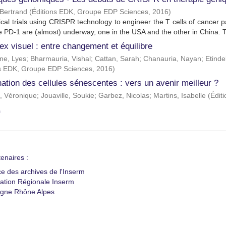
Bertrand
(
Éditions EDK, Groupe EDP Sciences
,
2016
)
ical trials using CRISPR technology to engineer the T cells of cancer 
 PD-1 are (almost) underway, one in the USA and the other in China. Th
ex visuel : entre changement et équilibre
ne, Lyes
;
Bharmauria, Vishal
;
Cattan, Sarah
;
Chanauria, Nayan
;
Etinde
ns EDK, Groupe EDP Sciences
,
2016
)
nation des cellules sénescentes : vers un avenir meilleur ?
, Véronique
;
Jouaville, Soukie
;
Garbez, Nicolas
;
Martins, Isabelle
(
Édit
s
enaires :
ce des archives de l'Inserm
ation Régionale Inserm
gne Rhône Alpes