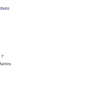
tives
 ?
Martins