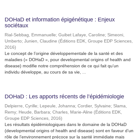
DOHaD et information épigénétique : Enjeux
sociétaux
Rial-Sebbag, Emmanuelle
;
Guibet Lafaye, Caroline
;
Simeoni,
Umberto
;
Junien, Claudine
(
Éditions EDK, Groupe EDP Sciences
,
2016
)
Le concept de l’origine développementale de la santé et des
maladies (« DOHaD », pour developmental origins of health and
disease) modifie notre compréhension de ce qui fait qu’un
individu développe, au cours de sa vie, ...
DOHaD : Les apports récents de l’épidémiologie
Delpierre, Cyrille
;
Lepeule, Johanna
;
Cordier, Sylvaine
;
Slama,
Remy
;
Heude, Barbara
;
Charles, Marie-Aline
(
Éditions EDK,
Groupe EDP Sciences
,
2016
)
Les résultats épidémiologiques dans le domaine de la DOHaD
(developmental origins of health and disease) sont en faveur d’un
rôle de l’environnement précoce sur la santé immédiate mais