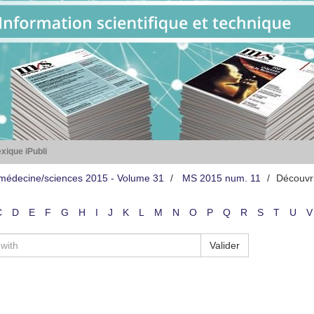
xique iPubli
médecine/sciences 2015 - Volume 31
MS 2015 num. 11
Découvr
C
D
E
F
G
H
I
J
K
L
M
N
O
P
Q
R
S
T
U
V
Valider