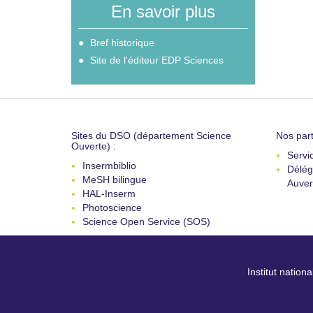
En savoir plus
Bref historique
Site de l'éditeur EDP Sciences
Sites du DSO (département Science
Nos part
Ouverte) :
Servi
Insermbiblio
Délég
MeSH bilingue
Auver
HAL-Inserm
Photoscience
Science Open Service (SOS)
Institut nation