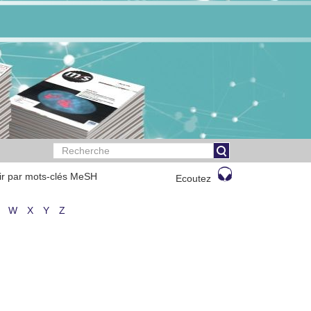
ir par mots-clés MeSH
Ecoutez
W
X
Y
Z