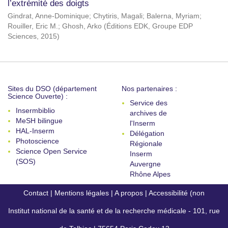
l’extrémité des doigts
Gindrat, Anne-Dominique
;
Chytiris, Magali
;
Balerna, Myriam
;
Rouiller, Eric M.
;
Ghosh, Arko
(
Éditions EDK, Groupe EDP
Sciences
,
2015
)
Sites du DSO (département
Nos partenaires :
Science Ouverte) :
Service des
Insermbiblio
archives de
MeSH bilingue
l'Inserm
HAL-Inserm
Délégation
Photoscience
Régionale
Science Open Service
Inserm
(SOS)
Auvergne
Rhône Alpes
Contact
|
Mentions légales
|
A propos
|
Accessibilité (non
Institut national de la santé et de la recherche médicale - 101, rue
conforme)