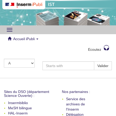
Toggle
navigation
Accueil iPubli
Ecoutez
Valider
Sites du DSO (département
Nos partenaires :
Science Ouverte) :
Service des
Insermbiblio
archives de
MeSH bilingue
l'Inserm
HAL-Inserm
Délégation