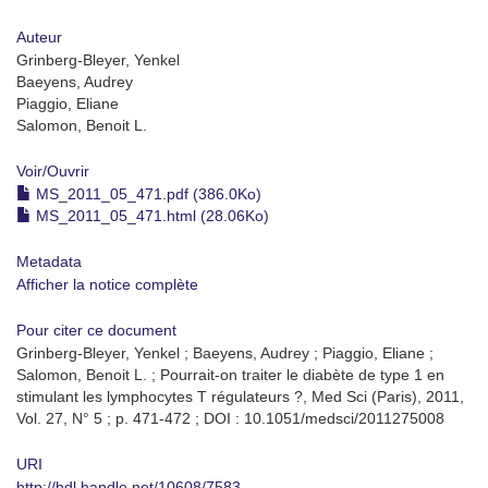
Auteur
Grinberg-Bleyer, Yenkel
Baeyens, Audrey
Piaggio, Eliane
Salomon, Benoit L.
Voir/
Ouvrir
MS_2011_05_471.pdf (386.0Ko)
MS_2011_05_471.html (28.06Ko)
Metadata
Afficher la notice complète
Pour citer ce document
Grinberg-Bleyer, Yenkel ; Baeyens, Audrey ; Piaggio, Eliane ;
Salomon, Benoit L. ; Pourrait-on traiter le diabète de type 1 en
stimulant les lymphocytes T régulateurs ?, Med Sci (Paris), 2011,
Vol. 27, N° 5 ; p. 471-472 ; DOI : 10.1051/medsci/2011275008
URI
http://hdl.handle.net/10608/7583