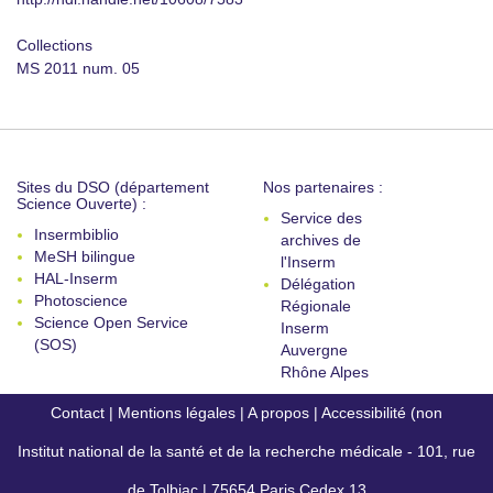
Collections
MS 2011 num. 05
Sites du DSO (département
Nos partenaires :
Science Ouverte) :
Service des
Insermbiblio
archives de
MeSH bilingue
l'Inserm
HAL-Inserm
Délégation
Photoscience
Régionale
Science Open Service
Inserm
(SOS)
Auvergne
Rhône Alpes
Contact
|
Mentions légales
|
A propos
|
Accessibilité (non
Institut national de la santé et de la recherche médicale - 101, rue
conforme)
de Tolbiac | 75654 Paris Cedex 13