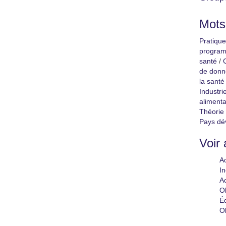
Mots
Pratique
progra
santé
/
de donn
la santé
Industri
alimenta
Théorie
Pays dé
Voir 
Ac
In
Ac
Ob
Éd
Ob