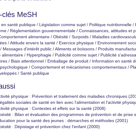
-clés MeSH
 en santé publique
/
Législation comme sujet
/
Politique nutritionnelle
/
mme
/
Réglementation gouvernementale
/
Connaissances, attitudes et p
Comportement alimentaire
/
Obésité
/
Surpoids
/
Maladies cardiovascul
ées
/
Attitude envers la santé
/
Exercice physique
/
Environnement soci
/
Messages d'intérêt public
/
Aliments et boissons
/
Produits manufactu
e alimentaire
/
Hyperphagie
/
Publicité comme sujet
/
Publicité s'adres
ires
/
Biais attentionnel
/
Emballage de produit
/
Information en santé
 psychologique
/
Comportement et mécanismes comportementaux
/
Pla
veloppés
/
Santé publique
aussi
tivité physique : Prévention et traitement des maladies chroniques (20
égalités sociales de santé en lien avec l'alimentation et l'activité physi
tivité physique : Contextes et effets sur la santé (2008)
ésité : Bilan et évaluation des programmes de prévention et de prise 
ucation pour la santé des jeunes : démarches et méthodes (2001)
ésité : Dépistage et prévention chez l'enfant (2000)