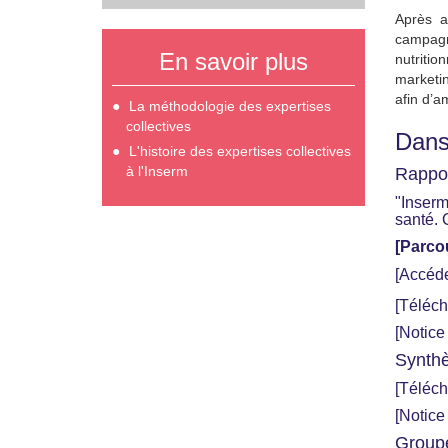
Après av
campagn
En savoir plus
nutriti
marketin
afin d’a
La méthodologie des expertises
collectives
Dans
L'histoire des expertises collectives
à l'Inserm
Rappor
"Inserm
santé. 
[Parco
[Accéde
[Téléch
[Notice
Synthè
[Téléch
[Notice
Groupe