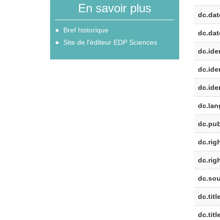
En savoir plus
dc.dat
Bref historique
dc.dat
Site de l'éditeur EDP Sciences
dc.iden
dc.iden
dc.iden
dc.lan
dc.pub
dc.rig
dc.rig
dc.sou
dc.titl
dc.titl