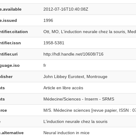
e.available
2012-07-16T10:40:08Z
e.issued
1996
tifier.citation
Ott, MO, L'induction neurale chez la souris, Med 
tifier.issn
1958-5381
tifier.uri
http://hdl.handle.net/10608/716
guage.iso
fr
lisher
John Libbey Eurotext, Montrouge
hts
Article en libre accès
hts
Médecine/Sciences - Inserm - SRMS
rce
M/S. Médecine sciences [revue papier, ISSN : 07
e
L'induction neurale chez la souris
e.alternative
Neural induction in mice