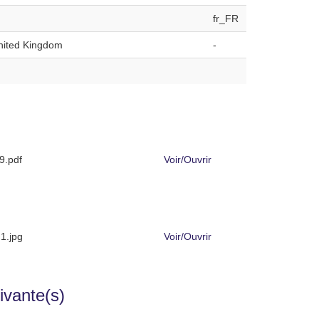
fr_FR
United Kingdom
-
.pdf
Voir/
Ouvrir
1.jpg
Voir/
Ouvrir
ivante(s)