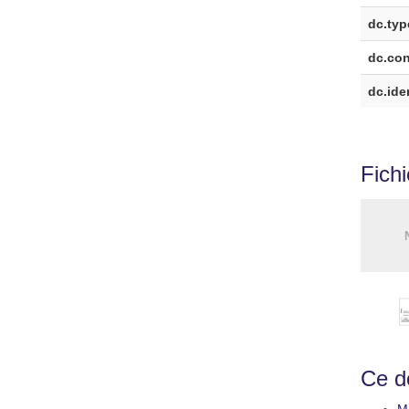
dc.typ
dc.cont
dc.iden
Fich
Ce do