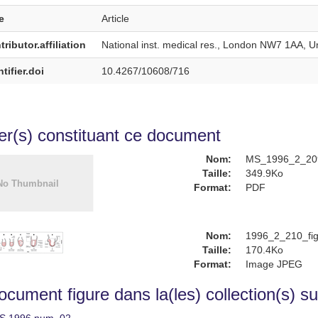
e
Article
ributor.affiliation
National inst. medical res., London NW7 1AA, 
tifier.doi
10.4267/10608/716
ier(s) constituant ce document
Nom:
MS_1996_2_209
Taille:
349.9Ko
Format:
PDF
Nom:
1996_2_210_fig
Taille:
170.4Ko
Format:
Image JPEG
cument figure dans la(les) collection(s) su