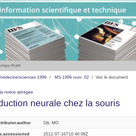
xique iPubli
médecine/sciences 1996
MS 1996 num. 02
Voir le document
 la notice abrégée
duction neurale chez la souris
tributor.author
Ott, MO
e.accessioned
2012-07-16T10:40:08Z