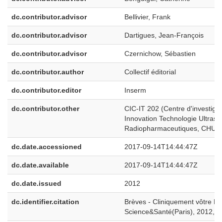
dc.contributor.advisor
Bellivier, Frank
dc.contributor.advisor
Dartigues, Jean-François
dc.contributor.advisor
Czernichow, Sébastien
dc.contributor.author
Collectif éditorial
dc.contributor.editor
Inserm
dc.contributor.other
CIC-IT 202 (Centre d'investigat
Innovation Technologie Ultraso
Radiopharmaceutiques, CHU d
dc.date.accessioned
2017-09-14T14:44:47Z
dc.date.available
2017-09-14T14:44:47Z
dc.date.issued
2012
dc.identifier.citation
Brèves - Cliniquement vôtre N°
Science&Santé(Paris), 2012, N°