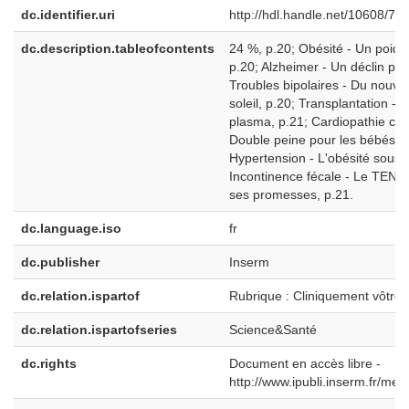
dc.identifier.uri
http://hdl.handle.net/10608/70
dc.description.tableofcontents
24 %, p.20; Obésité - Un poids 
p.20; Alzheimer - Un déclin pré
Troubles bipolaires - Du nouve
soleil, p.20; Transplantation - 
plasma, p.21; Cardiopathie con
Double peine pour les bébés, p
Hypertension - L'obésité sous t
Incontinence fécale - Le TENS 
ses promesses, p.21.
dc.language.iso
fr
dc.publisher
Inserm
dc.relation.ispartof
Rubrique : Cliniquement vôtre
dc.relation.ispartofseries
Science&Santé
dc.rights
Document en accès libre -
http://www.ipubli.inserm.fr/men