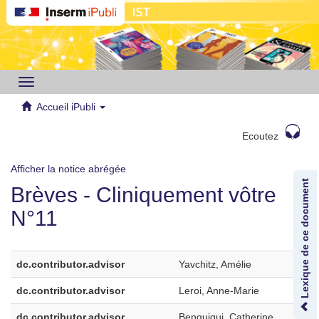
Toggle
navigation
Accueil iPubli
Ecoutez
Afficher la notice abrégée
Lexique de ce document
Brèves - Cliniquement vôtre
N°11
dc.contributor.advisor
Yavchitz, Amélie
dc.contributor.advisor
Leroi, Anne-Marie
dc.contributor.advisor
Benguigui, Catherine