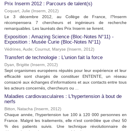
Prix Inserm 2012 : Parcours de talent(s)
Coquart, Julie
(
Inserm
,
2012
)
Le 3 décembre 2012, au Collège de France, l?Inserm
récompensera 7 chercheurs et ingénieurs de recherche
remarquables. Les lauréats des Prix Inserm se livrent.
Exposition : Amazing Science (Bloc-Notes N°11) -
Exposition : Musée Curie (Bloc-Notes N°11)
Védrines, Aude
;
Cournut, Maryse
(
Inserm
,
2012
)
Transfert de technologie : L'union fait la force
Dyan, Brigitte
(
Inserm
,
2012
)
Sept organismes européens réputés pour leur expérience et leur
efficacité sont chargés de constituer ENTENTE, un réseau
consacré aux échanges d'informations et aux contacts entre tous
les acteurs concernés, chercheurs ou ...
Maladies cardiovasculaires : L'hypertension à bout de
nerfs
Bitton, Natacha
(
Inserm
,
2012
)
Chaque année, l'hypertension tue 100 à 120 000 personnes en
France. Malgré les traitements, elle n'est contrôlée que chez 50
% des patients suivis. Une technique révolutionnaire de