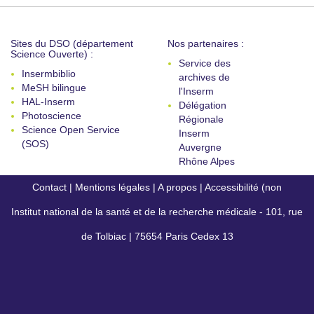
Sites du DSO (département
Nos partenaires :
Science Ouverte) :
Service des
Insermbiblio
archives de
MeSH bilingue
l'Inserm
HAL-Inserm
Délégation
Photoscience
Régionale
Science Open Service
Inserm
(SOS)
Auvergne
Rhône Alpes
Contact
|
Mentions légales
|
A propos
|
Accessibilité (non
Institut national de la santé et de la recherche médicale - 101, rue
conforme)
de Tolbiac | 75654 Paris Cedex 13