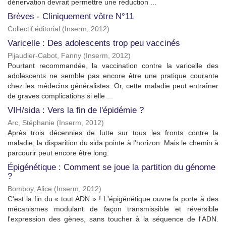
dénervation devrait permettre une réduction ...
Brèves - Cliniquement vôtre N°11
Collectif éditorial
(
Inserm
,
2012
)
Varicelle : Des adolescents trop peu vaccinés
Pijaudier-Cabot, Fanny
(
Inserm
,
2012
)
Pourtant recommandée, la vaccination contre la varicelle des
adolescents ne semble pas encore être une pratique courante
chez les médecins généralistes. Or, cette maladie peut entraîner
de graves complications si elle ...
VIH/sida : Vers la fin de l'épidémie ?
Arc, Stéphanie
(
Inserm
,
2012
)
Après trois décennies de lutte sur tous les fronts contre la
maladie, la disparition du sida pointe à l'horizon. Mais le chemin à
parcourir peut encore être long.
Épigénétique : Comment se joue la partition du génome
?
Bomboy, Alice
(
Inserm
,
2012
)
C'est la fin du « tout ADN » ! L'épigénétique ouvre la porte à des
mécanismes modulant de façon transmissible et réversible
l'expression des gènes, sans toucher à la séquence de l'ADN.