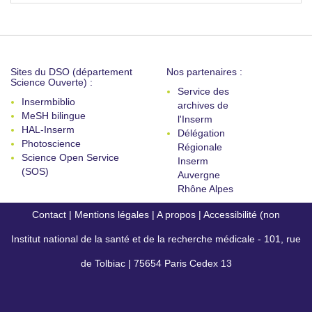
Sites du DSO (département
Nos partenaires :
Science Ouverte) :
Service des
Insermbiblio
archives de
MeSH bilingue
l'Inserm
HAL-Inserm
Délégation
Photoscience
Régionale
Science Open Service
Inserm
(SOS)
Auvergne
Rhône Alpes
Contact
|
Mentions légales
|
A propos
|
Accessibilité (non
Institut national de la santé et de la recherche médicale - 101, rue
conforme)
de Tolbiac | 75654 Paris Cedex 13