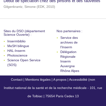
Début de spéciation chez des pinsons et des fauvettes
Gilgenkrantz, Simone
(
EDK
,
2010
)
Sites du DSO (département
Nos partenaires :
Science Ouverte) :
Service des
Insermbiblio
archives de
MeSH bilingue
l'Inserm
HAL-Inserm
Délégation
Photoscience
Régionale
Science Open Service
Inserm
(SOS)
Auvergne
Rhône Alpes
Contact
|
Mentions légales
|
A propos
|
Accessibilité (non
Institut national de la santé et de la recherche médicale - 101, rue
conforme)
de Tolbiac | 75654 Paris Cedex 13