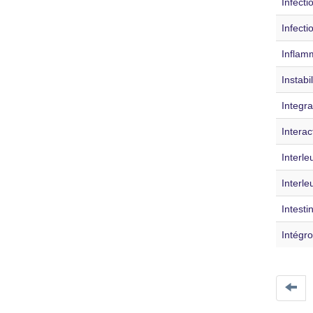
Infecti
Infecti
Inflam
Instabi
Integr
Intera
Interle
Interle
Intesti
Intégr