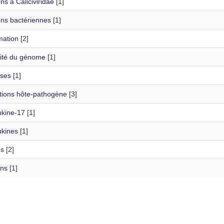
ons à Caliciviridae
[1]
ons bactériennes
[1]
mation
[2]
lité du génome
[1]
ases
[1]
ctions hôte-pathogène
[3]
ukine-17
[1]
ukines
[1]
ns
[2]
ons
[1]