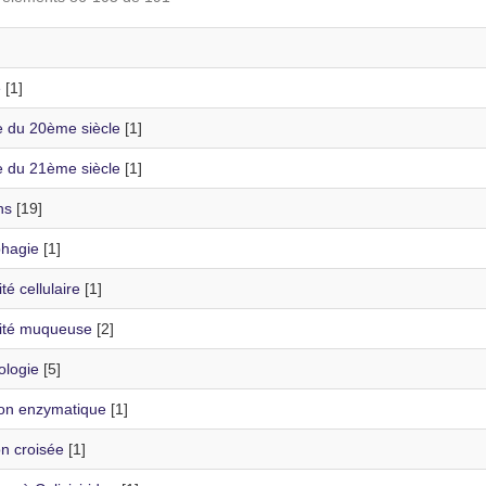
e
[1]
e du 20ème siècle
[1]
e du 21ème siècle
[1]
ns
[19]
hagie
[1]
é cellulaire
[1]
ité muqueuse
[2]
logie
[5]
ion enzymatique
[1]
on croisée
[1]