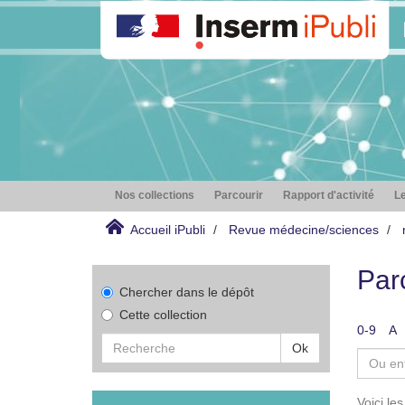
Nos collections
Parcourir
Rapport d'activité
Le
Accueil iPubli
Revue médecine/sciences
Par
Chercher dans le dépôt
Cette collection
0-9
A
Ok
Voici le