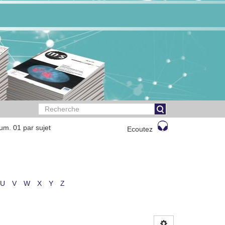
um. 01 par sujet
Ecoutez
U
V
W
X
Y
Z