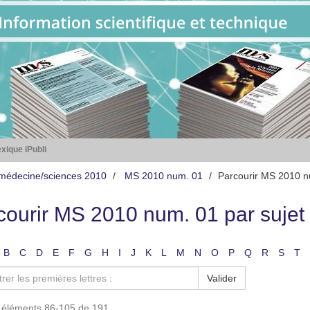
xique iPubli
médecine/sciences 2010
MS 2010 num. 01
Parcourir MS 2010 n
courir MS 2010 num. 01 par sujet
B
C
D
E
F
G
H
I
J
K
L
M
N
O
P
Q
R
S
T
Valider
s éléments 86-105 de 191