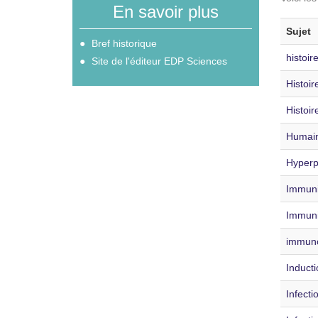
En savoir plus
Sujet
Bref historique
histoir
Site de l'éditeur EDP Sciences
Histoir
Histoir
Humai
Hyperp
Immunit
Immun
immuno
Induct
Infecti