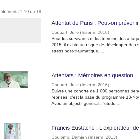
s éléments 1-10 de 18
Attentat de Paris : Peut-on prévenir
Coquart, Julie
(
Inserm
,
2016
)
Pour les survivants et les témoins des attaq
2015, il existe un risque de développer des
stress post-traumatique. ...
Attentats : Mémoires en question
Coquart, Julie
(
Inserm
,
2016
)
Suivre une cohorte de 1 000 personnes penda
reprises, c'est la base du programme 13-Nov
Avec un objectif général : l'étude ...
Francis Eustache : L'explorateur d
Coulomb, Damien
(
Inserm
,
2013
)