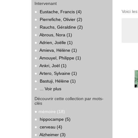
Intervenant
Voici le
Eustache, Francis (4)
Pierrefiche, Olivier (2)
Rauchs, Géraldine (2)
Abrous, Nora (1)
Adrien, Joëlle (1)
Amieva, Hélène (1)
Amouyel, Philippe (1)
Ankri, Joël (1)
Artero, Sylvaine (1)
Bastuji, Hélène (1)
... Voir plus
Découvrir cette collection par mots-
clés
mémoire (18)
hippocampe (5)
cerveau (4)
Alzheimer (3)