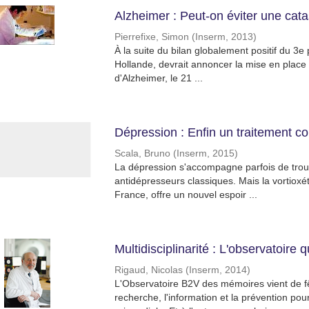
Alzheimer : Peut-on éviter une cata
Pierrefixe, Simon
(
Inserm
,
2013
)
À la suite du bilan globalement positif du 3e
Hollande, devrait annoncer la mise en place
d'Alzheimer, le 21 ...
Dépression : Enfin un traitement con
Scala, Bruno
(
Inserm
,
2015
)
La dépression s'accompagne parfois de troubl
antidépresseurs classiques. Mais la vortiox
France, offre un nouvel espoir ...
Multidisciplinarité : L'observatoire
Rigaud, Nicolas
(
Inserm
,
2014
)
L'Observatoire B2V des mémoires vient de fêt
recherche, l'information et la prévention pour