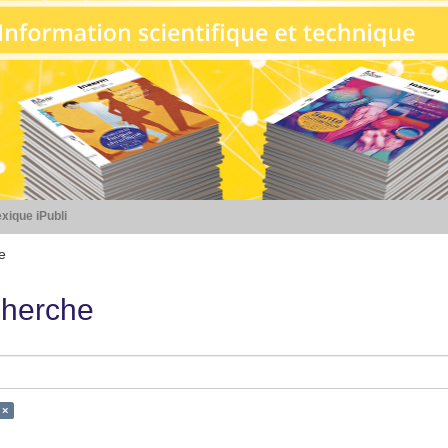
xique iPubli
e
herche
 ×