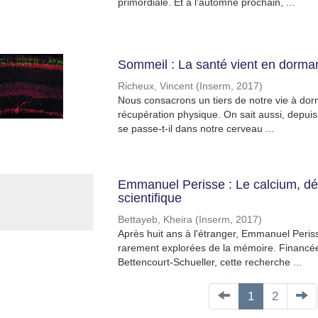
primordiale. Et à l'automne prochain, ...
Sommeil : La santé vient en dorma
Richeux, Vincent
(
Inserm
,
2017
)
Nous consacrons un tiers de notre vie à dor
récupération physique. On sait aussi, depuis
se passe-t-il dans notre cerveau ...
Emmanuel Perisse : Le calcium, déc
scientifique
Bettayeb, Kheira
(
Inserm
,
2017
)
Après huit ans à l'étranger, Emmanuel Peris
rarement explorées de la mémoire. Financée
Bettencourt-Schueller, cette recherche ...
1
2