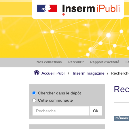
Nos collections
Parcourir
Rapport d'activité
Le
Accueil iPubli
Inserm magazine
Recherch
Rec
Chercher dans le dépôt
Cette communauté
Ok
mémoire