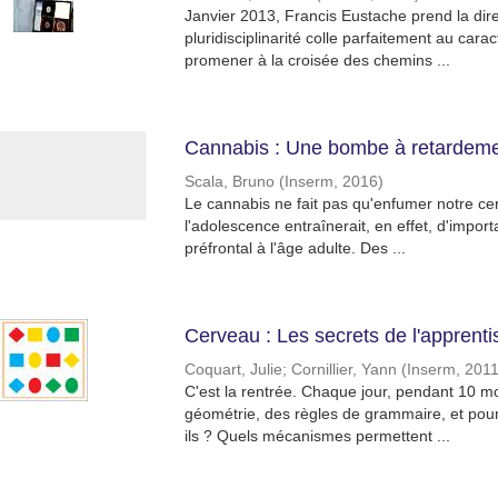
Janvier 2013, Francis Eustache prend la dir
pluridisciplinarité colle parfaitement au car
promener à la croisée des chemins ...
Cannabis : Une bombe à retardeme
Scala, Bruno
(
Inserm
,
2016
)
Le cannabis ne fait pas qu'enfumer notre ce
l'adolescence entraînerait, en effet, d'impor
préfrontal à l'âge adulte. Des ...
Cerveau : Les secrets de l'apprent
Coquart, Julie
;
Cornillier, Yann
(
Inserm
,
201
C'est la rentrée. Chaque jour, pendant 10 m
géométrie, des règles de grammaire, et pour l
ils ? Quels mécanismes permettent ...