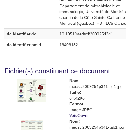
recherche du CHU-Sainte-Justine,
Département de microbiologie et
immunologie, Université de Montréal,
chemin de la Côte Sainte-Catherine,
Montréal (Québec), H3T 1C5 Canada
dc.identifier.doi
10.1051/medsci/2009254341
dc.identifier.pmid
19409182
Fichier(s) constituant ce document
Nom:
medsci2009254p341-fig1.jpg
Taille:
64.42Ko
Format:
Image JPEG
Voir/
Ouvrir
Nom:
medsci2009254p341-tab1.jpg