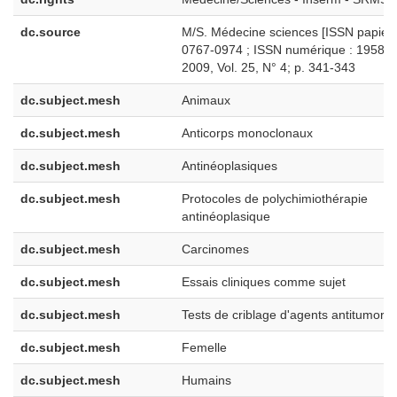
dc.source
M/S. Médecine sciences [ISSN papier 
0767-0974 ; ISSN numérique : 1958-5
2009, Vol. 25, N° 4; p. 341-343
dc.subject.mesh
Animaux
dc.subject.mesh
Anticorps monoclonaux
dc.subject.mesh
Antinéoplasiques
dc.subject.mesh
Protocoles de polychimiothérapie
antinéoplasique
dc.subject.mesh
Carcinomes
dc.subject.mesh
Essais cliniques comme sujet
dc.subject.mesh
Tests de criblage d'agents antitumora
dc.subject.mesh
Femelle
dc.subject.mesh
Humains