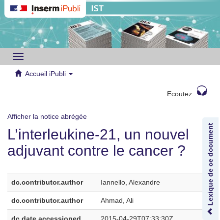
Toggle
navigation
Accueil iPubli
Ecoutez
Afficher la notice abrégée
Lexique de ce document
L’interleukine-21, un nouvel
adjuvant contre le cancer ?
dc.contributor.author
Iannello, Alexandre
dc.contributor.author
Ahmad, Ali
dc.date.accessioned
2015-04-29T07:33:30Z