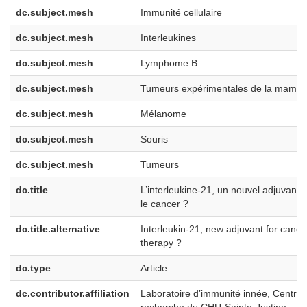
dc.subject.mesh
Immunité cellulaire
dc.subject.mesh
Interleukines
dc.subject.mesh
Lymphome B
dc.subject.mesh
Tumeurs expérimentales de la mamel
dc.subject.mesh
Mélanome
dc.subject.mesh
Souris
dc.subject.mesh
Tumeurs
dc.title
L’interleukine-21, un nouvel adjuvant 
le cancer ?
dc.title.alternative
Interleukin-21, new adjuvant for cance
therapy ?
dc.type
Article
dc.contributor.affiliation
Laboratoire d’immunité innée, Centre 