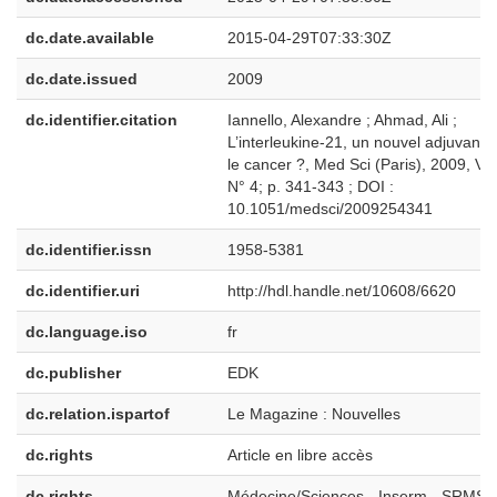
dc.date.available
2015-04-29T07:33:30Z
dc.date.issued
2009
dc.identifier.citation
Iannello, Alexandre ; Ahmad, Ali ;
L’interleukine-21, un nouvel adjuvant 
le cancer ?, Med Sci (Paris), 2009, Vol
N° 4; p. 341-343 ; DOI :
10.1051/medsci/2009254341
dc.identifier.issn
1958-5381
dc.identifier.uri
http://hdl.handle.net/10608/6620
dc.language.iso
fr
dc.publisher
EDK
dc.relation.ispartof
Le Magazine : Nouvelles
dc.rights
Article en libre accès
dc.rights
Médecine/Sciences - Inserm - SRMS