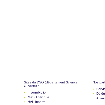
Sites du DSO (département Science
Nos part
Ouverte) :
Servi
Insermbiblio
Délég
MeSH bilingue
Auver
HAL-Inserm