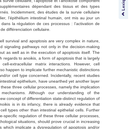
a survie cellulaire, l’apoptose et l’anoïkose comportent
 supplémentaires dépendant des tissus et des types
rnés. Incidemment, des études de la survie cellulaire
ier, l’épithélium intestinal humain, ont mis au jour un
dans la régulation de ces processus : l’activation de
de différenciation cellulaire.
ll survival and apoptosis are very complex in nature,
d signaling pathways not only in the decision-making
but as well as in the execution of apoptosis itself. The
regards to anoikis, a form of apoptosis that is largely
cell-extracellular matrix interactions. However, cell
lso happen to implicate further mechanistic distinctions
and/or cell type concerned. Incidentally, recent studies
 intestinal epithelium, have unearthed yet another layer
f these three cellular processes, namely the implication
ific mechanisms. Although our understanding of the
w concept of differentiation state-distinct regulation of
noikis is in its infancy, there is already evidence that
cell types other than intestinal epithelial cells. Further
te-specific regulation of these three cellular processes,
ological situations, should prove crucial in increasing
s which implicate a dysregulation of apoptosis and/or