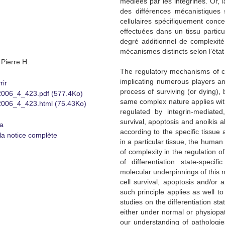
médiées par les intégrines. Or, l
des différences mécanistiques
cellulaires spécifiquement conce
effectuées dans un tissu particul
degré additionnel de complexité 
mécanismes distincts selon l’état 
Pierre H.
The regulatory mechanisms of ce
implicating numerous players an
rir
process of surviving (or dying), 
06_4_423.pdf (577.4Ko)
same complex nature applies with 
06_4_423.html (75.43Ko)
regulated by integrin-mediated, 
survival, apoptosis and anoikis a
a
according to the specific tissue 
 la notice complète
in a particular tissue, the human
of complexity in the regulation o
of differentiation state-spec
molecular underpinnings of this ne
cell survival, apoptosis and/or a
such principle applies as well to 
studies on the differentiation sta
either under normal or physiopath
our understanding of pathologie