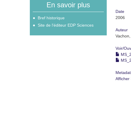
En savoir plus
Date
2006
Bref historique
Site de l'éditeur EDP Sciences
Auteur
Vachon, 
Voir/
Ouv
MS_20
MS_20
Metadat
Afficher