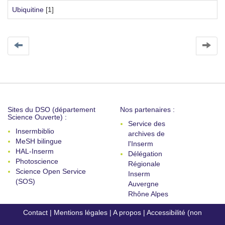
Ubiquitine
[1]
Sites du DSO (département
Nos partenaires :
Science Ouverte) :
Service des
Insermbiblio
archives de
MeSH bilingue
l'Inserm
HAL-Inserm
Délégation
Photoscience
Régionale
Science Open Service
Inserm
(SOS)
Auvergne
Rhône Alpes
Contact
|
Mentions légales
|
A propos
|
Accessibilité (non