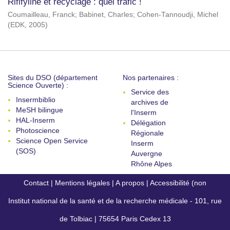
Rififyline et recyclage : quel trafic !
Coumailleau, Franck
;
Babinet, Charles
;
Cohen-Tannoudji, Michel
(
EDK
,
2005
)
Sites du DSO (département
Nos partenaires :
Science Ouverte) :
Service des
Insermbiblio
archives de
MeSH bilingue
l'Inserm
HAL-Inserm
Délégation
Photoscience
Régionale
Science Open Service
Inserm
(SOS)
Auvergne
Rhône Alpes
Contact
|
Mentions légales
|
A propos
|
Accessibilité (non
Institut national de la santé et de la recherche médicale - 101, rue
conforme)
de Tolbiac | 75654 Paris Cedex 13