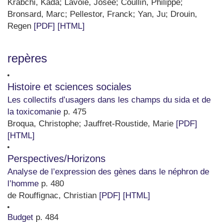
Krabchi, Kada
;
Lavoie, Josee
;
Coullin, Philippe
;
Bronsard, Marc
;
Pellestor, Franck
;
Yan, Ju
;
Drouin,
Regen
[PDF]
[HTML]
repères
Histoire et sciences sociales
Les collectifs d’usagers dans les champs du sida et de
la toxicomanie
p. 475
Broqua, Christophe
;
Jauffret-Roustide, Marie
[PDF]
[HTML]
Perspectives/Horizons
Analyse de l’expression des gènes dans le néphron de
l’homme
p. 480
de Rouffignac, Christian
[PDF]
[HTML]
Budget
p. 484