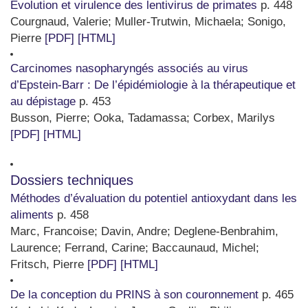
Évolution et virulence des lentivirus de primates
p. 448
Courgnaud, Valerie
;
Muller-Trutwin, Michaela
;
Sonigo,
Pierre
[PDF]
[HTML]
Carcinomes nasopharyngés associés au virus
d’Epstein-Barr : De l’épidémiologie à la thérapeutique et
au dépistage
p. 453
Busson, Pierre
;
Ooka, Tadamassa
;
Corbex, Marilys
[PDF]
[HTML]
Dossiers techniques
Méthodes d’évaluation du potentiel antioxydant dans les
aliments
p. 458
Marc, Francoise
;
Davin, Andre
;
Deglene-Benbrahim,
Laurence
;
Ferrand, Carine
;
Baccaunaud, Michel
;
Fritsch, Pierre
[PDF]
[HTML]
De la conception du PRINS à son couronnement
p. 465