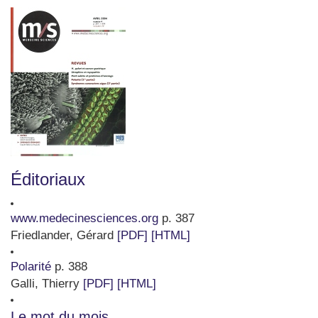
Éditoriaux
www.medecinesciences.org
p. 387
Friedlander, Gérard
[PDF]
[HTML]
Polarité
p. 388
Galli, Thierry
[PDF]
[HTML]
Le mot du mois