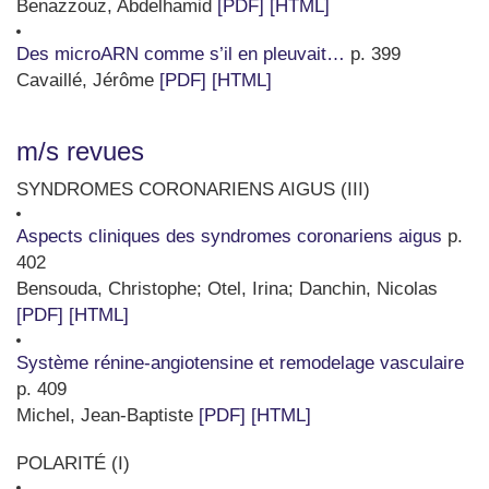
Benazzouz, Abdelhamid
[PDF]
[HTML]
Des microARN comme s’il en pleuvait…
p. 399
Cavaillé, Jérôme
[PDF]
[HTML]
m/s revues
SYNDROMES CORONARIENS AIGUS (III)
Aspects cliniques des syndromes coronariens aigus
p.
402
Bensouda, Christophe
;
Otel, Irina
;
Danchin, Nicolas
[PDF]
[HTML]
Système rénine-angiotensine et remodelage vasculaire
p. 409
Michel, Jean-Baptiste
[PDF]
[HTML]
POLARITÉ (I)