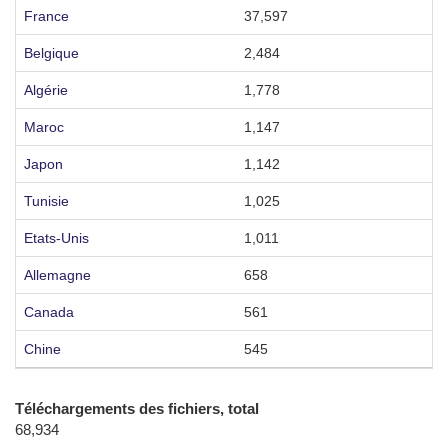
France
37,597
5
Belgique
2,484
6
Algérie
1,778
5
Maroc
1,147
3
Japon
1,142
1
Tunisie
1,025
2
Etats-Unis
1,011
1
Allemagne
658
4
Canada
561
1
Chine
545
6
Téléchargements des fichiers, total
68,934