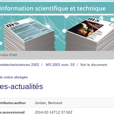
xique iPubli
médecine/sciences 2002
MS 2002 num. 03
Voir le document
 la notice abrégée
es-actualités
tributor.author
Jordan, Bertrand
e.accessioned
2014-02-14T12:37:50Z