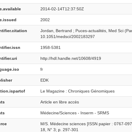
e.available
2014-02-14T12:37:50Z
e.issued
2002
tifier.citation
Jordan, Bertrand ; Puces-actualités, Med Sci (Pari
10.1051/medsci/2002183297
tifier.issn
1958-5381
tifier.uri
http://hdl.handle.net/10608/4919
guage.iso
fr
lisher
EDK
tion.ispartof
Le Magazine : Chroniques Génomiques
hts
Article en libre accès
hts
Médecine/Sciences - Inserm - SRMS
rce
M/S. Médecine sciences [ISSN papier : 0767-097
18, N° 3; p. 297-301