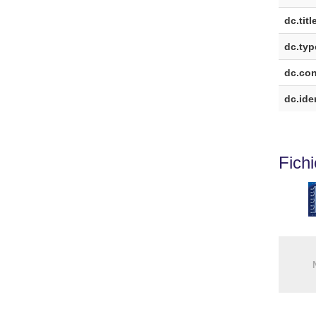
dc.titl
dc.typ
dc.cont
dc.iden
Fich