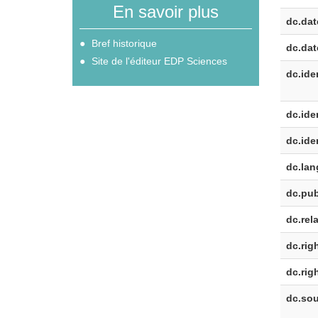
En savoir plus
dc.dat
Bref historique
dc.dat
Site de l'éditeur EDP Sciences
dc.iden
dc.iden
dc.iden
dc.lan
dc.pub
dc.rela
dc.rig
dc.rig
dc.sou