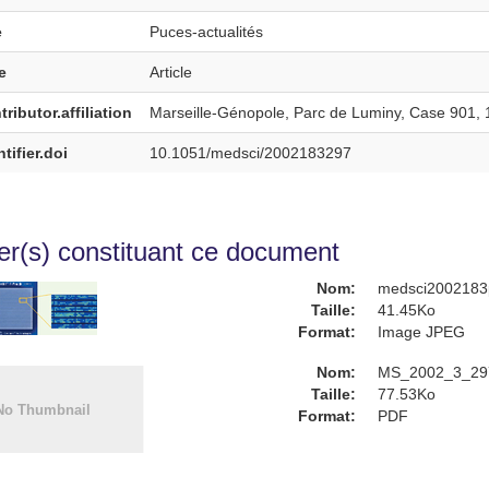
e
Puces-actualités
e
Article
ributor.affiliation
Marseille-Génopole, Parc de Luminy, Case 901, 
tifier.doi
10.1051/medsci/2002183297
ier(s) constituant ce document
Nom:
medsci2002183p
Taille:
41.45Ko
Format:
Image JPEG
Nom:
MS_2002_3_297
Taille:
77.53Ko
Format:
PDF