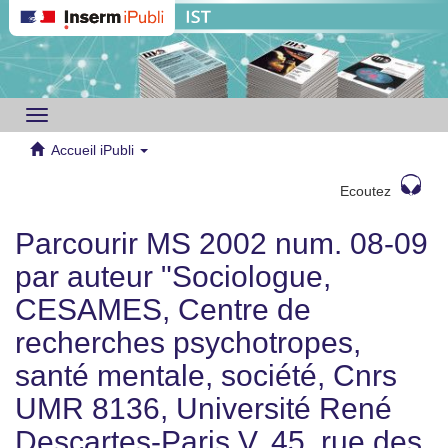
Toggle
navigation
Accueil iPubli
Ecoutez
Parcourir MS 2002 num. 08-09
par auteur "Sociologue,
CESAMES, Centre de
recherches psychotropes,
santé mentale, société, Cnrs
UMR 8136, Université René
Descartes-Paris V, 45, rue des