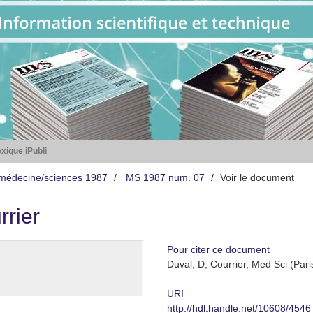
xique iPubli
médecine/sciences 1987
MS 1987 num. 07
Voir le document
rrier
Pour citer ce document
Duval, D, Courrier, Med Sci (Paris
URI
http://hdl.handle.net/10608/4546