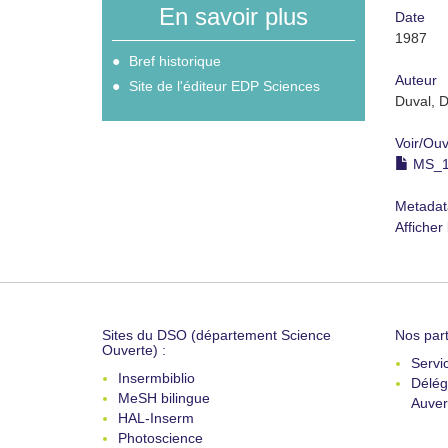
En savoir plus
Date
1987
Bref historique
Auteur
Site de l'éditeur EDP Sciences
Duval, 
Voir/
Ouv
MS_19
Metadat
Afficher
Sites du DSO (département Science
Nos part
Ouverte) :
Servi
Insermbiblio
Délég
MeSH bilingue
Auver
HAL-Inserm
Photoscience