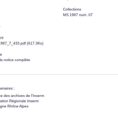
Collections
MS 1987 num. 07
D
rir
87_7_433.pdf (617.3Ko)
a
 la notice complète
enaires :
ce des archives de l'Inserm
ation Régionale Inserm
gne Rhône Alpes