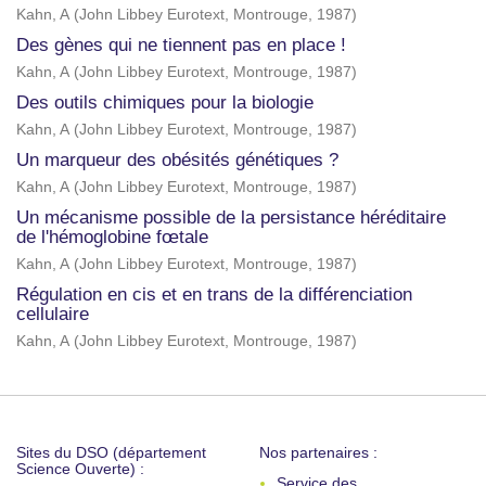
Kahn, A
(
John Libbey Eurotext, Montrouge
,
1987
)
Des gènes qui ne tiennent pas en place !
Kahn, A
(
John Libbey Eurotext, Montrouge
,
1987
)
Des outils chimiques pour la biologie
Kahn, A
(
John Libbey Eurotext, Montrouge
,
1987
)
Un marqueur des obésités génétiques ?
Kahn, A
(
John Libbey Eurotext, Montrouge
,
1987
)
Un mécanisme possible de la persistance héréditaire
de l'hémoglobine fœtale
Kahn, A
(
John Libbey Eurotext, Montrouge
,
1987
)
Régulation en cis et en trans de la différenciation
cellulaire
Kahn, A
(
John Libbey Eurotext, Montrouge
,
1987
)
Sites du DSO (département
Nos partenaires :
Science Ouverte) :
Service des