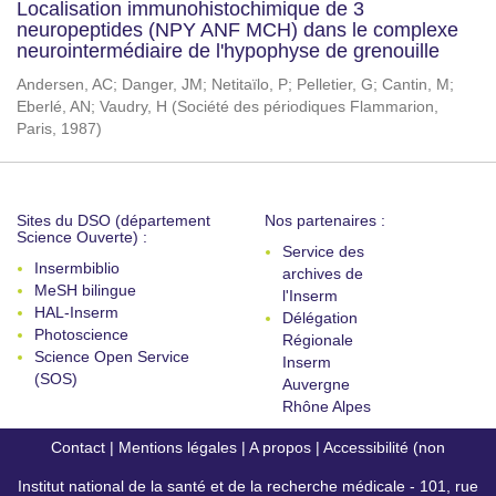
Localisation immunohistochimique de 3
neuropeptides (NPY ANF MCH) dans le complexe
neurointermédiaire de l'hypophyse de grenouille
Andersen, AC
;
Danger, JM
;
Netitaïlo, P
;
Pelletier, G
;
Cantin, M
;
Eberlé, AN
;
Vaudry, H
(
Société des périodiques Flammarion,
Paris
,
1987
)
Sites du DSO (département
Nos partenaires :
Science Ouverte) :
Service des
Insermbiblio
archives de
MeSH bilingue
l'Inserm
HAL-Inserm
Délégation
Photoscience
Régionale
Science Open Service
Inserm
(SOS)
Auvergne
Rhône Alpes
Contact
|
Mentions légales
|
A propos
|
Accessibilité (non
Institut national de la santé et de la recherche médicale - 101, rue
conforme)