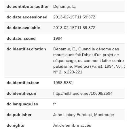
dc.contributor.author
Denamur, E.
dc.date.accessioned
2013-02-15T11:59:37Z
dc.date.available
2013-02-15T11:59:37Z
dc.date.issued
1994
dc.identifier.citation
Denamur, E., Quand le génome des
moustiques fait l'objet d'un projet de
séquençage, ou comment lutter contre le
paludisme, Med Sci (Paris), 1994, Vol. 10
N° 2; p.220-221
dc.identifier.issn
1958-5381
dc.identifier.uri
http://hdl.handle.net/10608/2594
dc.language.iso
fr
dc.publisher
John Libbey Eurotext, Montrouge
dc.rights
Article en libre accès