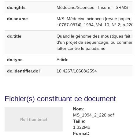
dc.rights
Médecine/Sciences - Inserm - SRMS
dc.source
M/S. Médecine sciences [revue papier, I
: 0767-0974], 1994, Vol. 10, N° 2; p.220-
dc.title
Quand le génome des moustiques fait l'ob
d'un projet de séquençage, ou comment
lutter contre le paludisme
dc.type
Article
dc.identifier.doi
10.4267/10608/2594
Fichier(s) constituant ce document
Nom:
MS_1994_2_220.pdf
Taille:
1.322Mo
Format: