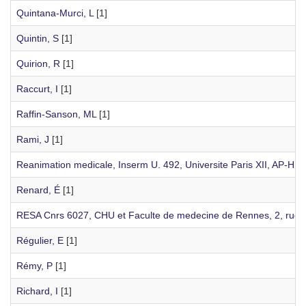
Quintana-Murci, L
[1]
Quintin, S
[1]
Quirion, R
[1]
Raccurt, I
[1]
Raffin-Sanson, ML
[1]
Rami, J
[1]
Reanimation medicale, Inserm U. 492, Universite Paris XII, AP-HP,
Renard, É
[1]
RESA Cnrs 6027, CHU et Faculte de medecine de Rennes, 2, rue 
Régulier, E
[1]
Rémy, P
[1]
Richard, I
[1]