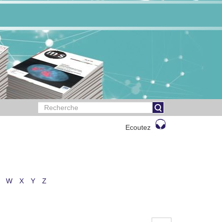
Ecoutez
W
X
Y
Z