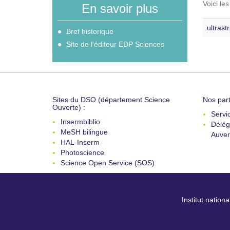
Voici le
En savoir plus
ultrast
Bref historique
Site de l'éditeur EDP Sciences
Sites du DSO (département Science
Nos part
Ouverte) :
Servi
Insermbiblio
Délég
MeSH bilingue
Auver
HAL-Inserm
Photoscience
Science Open Service (SOS)
Institut nation