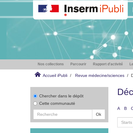
Nos collections
Parcourir
Rapport d'activité
Le
Accueil iPubli
Revue médecine/sciences
D
Déc
Chercher dans le dépôt
Cette communauté
A
B
Ok