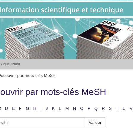
xique iPubli
écouvrir par mots-clés MeSH
ouvrir par mots-clés MeSH
C
D
E
F
G
H
I
J
K
L
M
N
O
P
Q
R
S
T
U
V
Valider