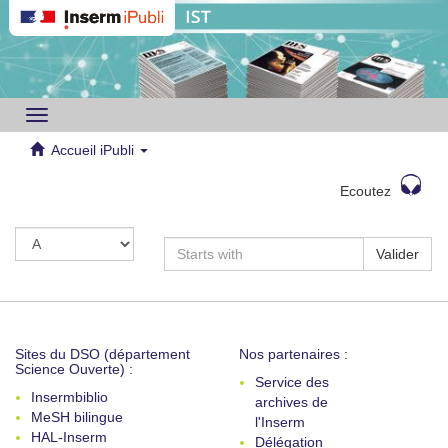
Toggle
navigation
Accueil iPubli
Ecoutez
Valider
Sites du DSO (département
Nos partenaires :
Science Ouverte) :
Service des
Insermbiblio
archives de
MeSH bilingue
l'Inserm
HAL-Inserm
Délégation