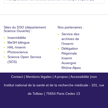
Sites du DSO (département
Nos partenaires :
Science Ouverte) :
Service des
Insermbiblio
archives de
MeSH bilingue
l'Inserm
HAL-Inserm
Délégation
Photoscience
Régionale
Science Open Service
Inserm
(SOS)
Auvergne
Rhône Alpes
Contact
|
Mentions légales
|
A propos
|
Accessibilité (non
Institut national de la santé et de la recherche médicale - 101, rue
conforme)
de Tolbiac | 75654 Paris Cedex 13