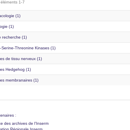
s éléments 1-7
cologie (1)
ogie (1)
e recherche (1)
n-Serine-Threonine Kinases (1)
es de tissu nerveux (1)
nes Hedgehog (1)
nes membranaires (1)
enaires :
ce des archives de l'Inserm
ation Régionale Inserm