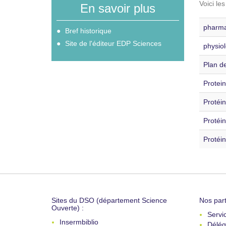
Voici le
En savoir plus
pharma
Bref historique
Site de l'éditeur EDP Sciences
physiol
Plan d
Protei
Protéin
Protéi
Protéi
Sites du DSO (département Science
Nos part
Ouverte) :
Servi
Insermbiblio
Délég