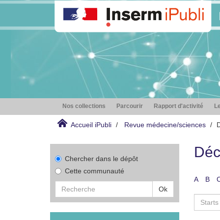
Nos collections
Parcourir
Rapport d'activité
Le
Accueil iPubli
Revue médecine/sciences
D
Déc
Chercher dans le dépôt
Cette communauté
A
B
Ok