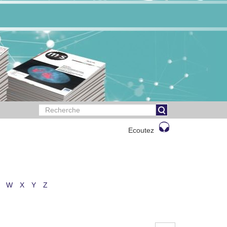
Ecoutez
W
X
Y
Z