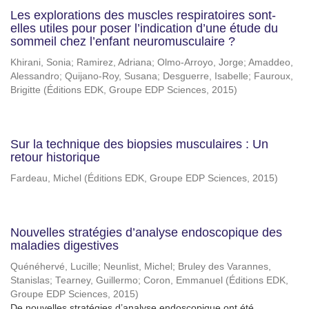
Les explorations des muscles respiratoires sont-
elles utiles pour poser l’indication d’une étude du
sommeil chez l’enfant neuromusculaire ?
Khirani, Sonia
;
Ramirez, Adriana
;
Olmo-Arroyo, Jorge
;
Amaddeo,
Alessandro
;
Quijano-Roy, Susana
;
Desguerre, Isabelle
;
Fauroux,
Brigitte
(
Éditions EDK, Groupe EDP Sciences
,
2015
)
Sur la technique des biopsies musculaires : Un
retour historique
Fardeau, Michel
(
Éditions EDK, Groupe EDP Sciences
,
2015
)
Nouvelles stratégies d’analyse endoscopique des
maladies digestives
Quénéhervé, Lucille
;
Neunlist, Michel
;
Bruley des Varannes,
Stanislas
;
Tearney, Guillermo
;
Coron, Emmanuel
(
Éditions EDK,
Groupe EDP Sciences
,
2015
)
De nouvelles stratégies d’analyse endoscopique ont été