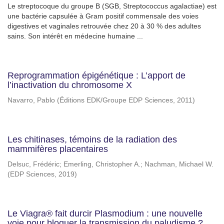
Le streptocoque du groupe B (SGB, Streptococcus agalactiae) est
une bactérie capsulée à Gram positif commensale des voies
digestives et vaginales retrouvée chez 20 à 30 % des adultes
sains. Son intérêt en médecine humaine ...
Reprogrammation épigénétique : L’apport de
l’inactivation du chromosome X
Navarro, Pablo
(
Éditions EDK/Groupe EDP Sciences
,
2011
)
Les chitinases, témoins de la radiation des
mammifères placentaires
Delsuc, Frédéric
;
Emerling, Christopher A.
;
Nachman, Michael W.
(
EDP Sciences
,
2019
)
Le Viagra® fait durcir Plasmodium : une nouvelle
voie pour bloquer la transmission du paludisme ?