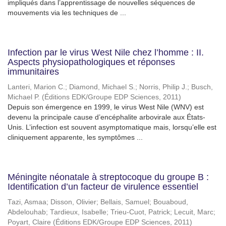
impliqués dans l’apprentissage de nouvelles séquences de
mouvements via les techniques de ...
Infection par le virus West Nile chez l’homme : II.
Aspects physiopathologiques et réponses
immunitaires
Lanteri, Marion C.
;
Diamond, Michael S.
;
Norris, Philip J.
;
Busch,
Michael P.
(
Éditions EDK/Groupe EDP Sciences
,
2011
)
Depuis son émergence en 1999, le virus West Nile (WNV) est
devenu la principale cause d’encéphalite arbovirale aux États-
Unis. L’infection est souvent asymptomatique mais, lorsqu’elle est
cliniquement apparente, les symptômes ...
Méningite néonatale à streptocoque du groupe B :
Identification d’un facteur de virulence essentiel
Tazi, Asmaa
;
Disson, Olivier
;
Bellais, Samuel
;
Bouaboud,
Abdelouhab
;
Tardieux, Isabelle
;
Trieu-Cuot, Patrick
;
Lecuit, Marc
;
Poyart, Claire
(
Éditions EDK/Groupe EDP Sciences
,
2011
)