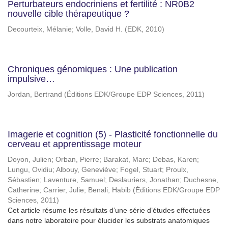
Perturbateurs endocriniens et fertilité : NR0B2
nouvelle cible thérapeutique ?
Decourteix, Mélanie
;
Volle, David H.
(
EDK
,
2010
)
Chroniques génomiques : Une publication
impulsive…
Jordan, Bertrand
(
Éditions EDK/Groupe EDP Sciences
,
2011
)
Imagerie et cognition (5) - Plasticité fonctionnelle du
cerveau et apprentissage moteur
Doyon, Julien
;
Orban, Pierre
;
Barakat, Marc
;
Debas, Karen
;
Lungu, Ovidiu
;
Albouy, Geneviève
;
Fogel, Stuart
;
Proulx,
Sébastien
;
Laventure, Samuel
;
Deslauriers, Jonathan
;
Duchesne,
Catherine
;
Carrier, Julie
;
Benali, Habib
(
Éditions EDK/Groupe EDP
Sciences
,
2011
)
Cet article résume les résultats d’une série d’études effectuées
dans notre laboratoire pour élucider les substrats anatomiques