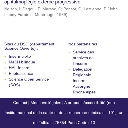
ophtalmoplégie externe progressive
Nelson, I
;
Degoul, F
;
Marsac, C
;
Ponsot, G
;
Lestienne, P
(
John
Libbey Eurotext, Montrouge
,
1989
)
Sites du DSO (département
Nos partenaires :
Science Ouverte) :
Service des
Insermbiblio
archives de
MeSH bilingue
l'Inserm
HAL-Inserm
Délégation
Photoscience
Régionale
Science Open Service
Inserm
(SOS)
Auvergne
Rhône Alpes
Contact
|
Mentions légales
|
A propos
|
Accessibilité (non
Institut national de la santé et de la recherche médicale - 101, rue
conforme)
de Tolbiac | 75654 Paris Cedex 13