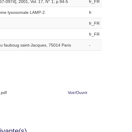
7-0974], 2001, Vol. 17, N° 1; p.94-5
fr_FR
téine lysosomale LAMP-2.
fr
fr_FR
fr_FR
du fauboug saint-Jacques, 75014 Paris
-
pdf
Voir/
Ouvrir
ivante(s)