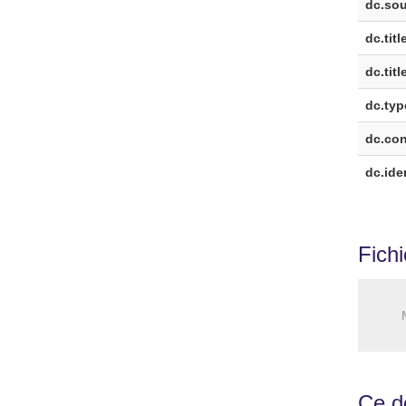
dc.sou
dc.titl
dc.titl
dc.typ
dc.cont
dc.iden
Fich
Ce do