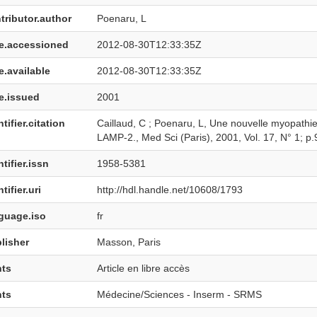
tributor.author
Poenaru, L
e.accessioned
2012-08-30T12:33:35Z
e.available
2012-08-30T12:33:35Z
e.issued
2001
tifier.citation
Caillaud, C ; Poenaru, L, Une nouvelle myopathie
LAMP-2., Med Sci (Paris), 2001, Vol. 17, N° 1; p.
tifier.issn
1958-5381
tifier.uri
http://hdl.handle.net/10608/1793
guage.iso
fr
lisher
Masson, Paris
hts
Article en libre accès
hts
Médecine/Sciences - Inserm - SRMS