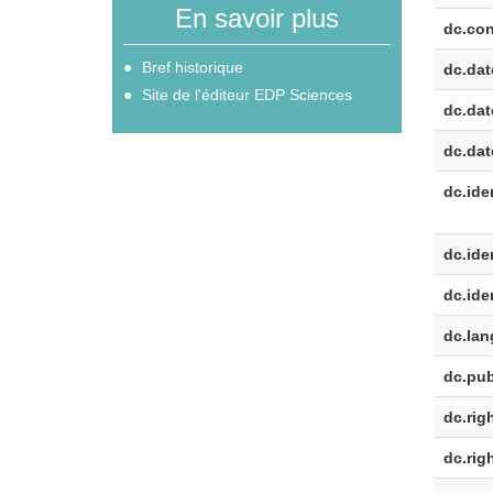
En savoir plus
dc.con
Bref historique
dc.dat
Site de l'éditeur EDP Sciences
dc.dat
dc.dat
dc.iden
dc.iden
dc.iden
dc.lan
dc.pub
dc.rig
dc.rig