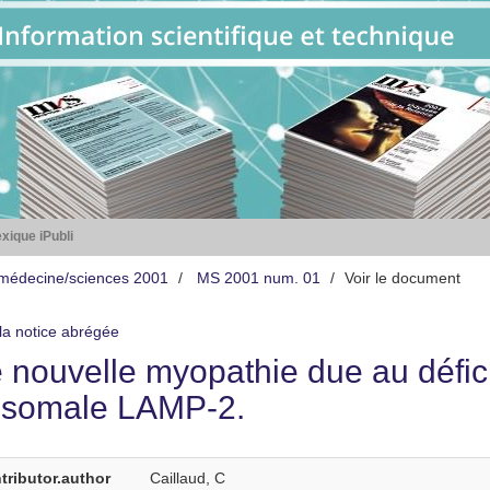
xique iPubli
médecine/sciences 2001
MS 2001 num. 01
Voir le document
 la notice abrégée
 nouvelle myopathie due au défici
osomale LAMP-2.
tributor.author
Caillaud, C