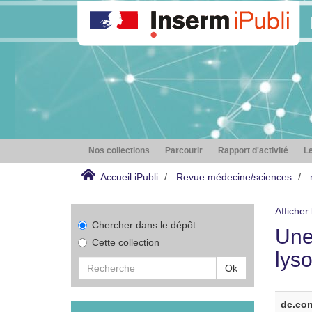
Nos collections
Parcourir
Rapport d'activité
Le
Accueil iPubli
Revue médecine/sciences
Afficher
Chercher dans le dépôt
Une
Cette collection
lys
Ok
dc.con