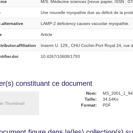
rce
M/S. Médecine sciences [revue papier, ISSN : 076
e
Une nouvelle myopathie due au déficit de la pro
e.alternative
LAMP-2 deficiency causes vacuolar myopathie.
e
Article
ributor.affiliation
Inserm U. 129,, CHU Cochin-Port Royal 24, rue 
tifier.doi
10.4267/10608/1793
ier(s) constituant ce document
Nom:
MS_2001_1_94.
Taille:
34.54Ko
Format:
PDF
cument figure dans la(les) collection(s) su