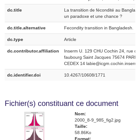
dc.title
La transition de fécondité au Banglade
un paradoxe et une chance ?
dc.title.alternative
Fecondity transition in Bangladesh.
dc.type
Article
dc.contributor.affiliation
Inserm U. 129 CHU Cochin 24, rue du
faubourg Saint Jacques 75674 PARIS
CEDEX 14 labie@icgm.cochin.inserm.
dc.identifier.doi
10.4267/10608/1771
Fichier(s) constituant ce document
Nom:
2000_8-9_985_fig2.jpg
Taille:
58.86Ko
Format: