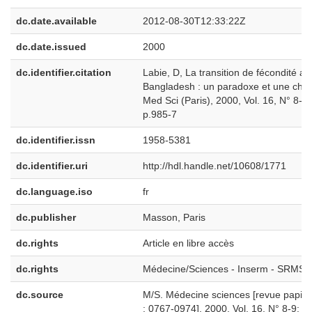
dc.date.available
2012-08-30T12:33:22Z
dc.date.issued
2000
dc.identifier.citation
Labie, D, La transition de fécondité au
Bangladesh : un paradoxe et une cha
Med Sci (Paris), 2000, Vol. 16, N° 8-9;
p.985-7
dc.identifier.issn
1958-5381
dc.identifier.uri
http://hdl.handle.net/10608/1771
dc.language.iso
fr
dc.publisher
Masson, Paris
dc.rights
Article en libre accès
dc.rights
Médecine/Sciences - Inserm - SRMS
dc.source
M/S. Médecine sciences [revue papier
: 0767-0974], 2000, Vol. 16, N° 8-9; p