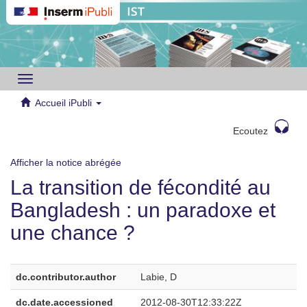
Toggle
navigation
Accueil iPubli
Ecoutez
Afficher la notice abrégée
La transition de fécondité au
Bangladesh : un paradoxe et
une chance ?
dc.contributor.author
Labie, D
dc.date.accessioned
2012-08-30T12:33:22Z