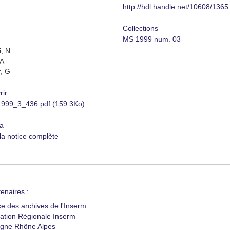
http://hdl.handle.net/10608/1365
Collections
MS 1999 num. 03
, N
SA
, G
rir
99_3_436.pdf (159.3Ko)
a
 la notice complète
enaires :
ce des archives de l'Inserm
ation Régionale Inserm
gne Rhône Alpes