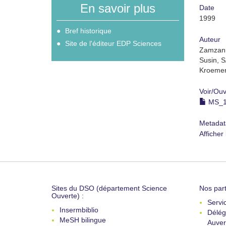
En savoir plus
Date
1999
Bref historique
Auteur
Site de l'éditeur EDP Sciences
Zamzani
Susin, 
Kroemer
Voir/
Ouv
MS_19
Metadat
Afficher
Sites du DSO (département Science
Nos part
Ouverte) :
Servi
Insermbiblio
Délég
MeSH bilingue
Auver