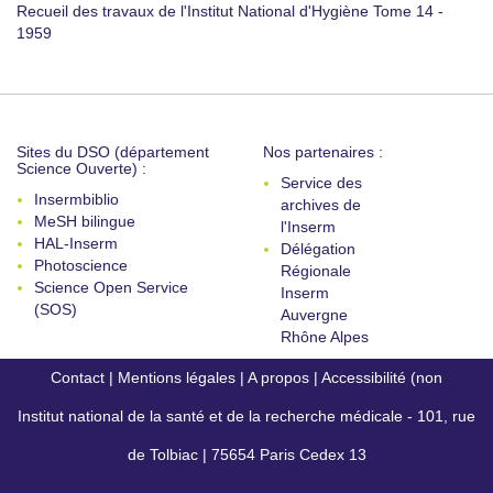
Recueil des travaux de l'Institut National d'Hygiène Tome 14 -
1959
Sites du DSO (département
Nos partenaires :
Science Ouverte) :
Service des
Insermbiblio
archives de
MeSH bilingue
l'Inserm
HAL-Inserm
Délégation
Photoscience
Régionale
Science Open Service
Inserm
(SOS)
Auvergne
Rhône Alpes
Contact
|
Mentions légales
|
A propos
|
Accessibilité (non
Institut national de la santé et de la recherche médicale - 101, rue
conforme)
de Tolbiac | 75654 Paris Cedex 13